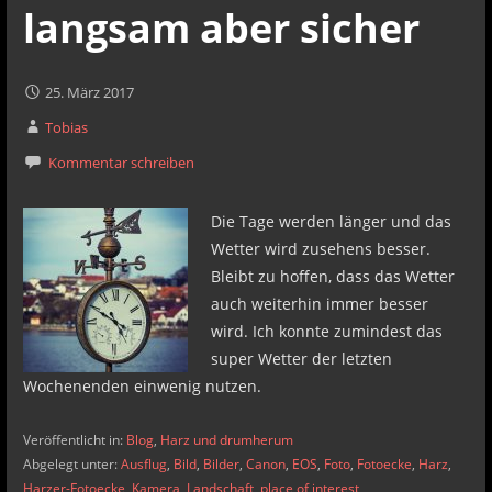
langsam aber sicher
25. März 2017
Tobias
Kommentar schreiben
Die Tage werden länger und das
Wetter wird zusehens besser.
Bleibt zu hoffen, dass das Wetter
auch weiterhin immer besser
wird. Ich konnte zumindest das
super Wetter der letzten
Wochenenden einwenig nutzen.
Veröffentlicht in:
Blog
,
Harz und drumherum
Abgelegt unter:
Ausflug
,
Bild
,
Bilder
,
Canon
,
EOS
,
Foto
,
Fotoecke
,
Harz
,
Harzer-Fotoecke
,
Kamera
,
Landschaft
,
place of interest
,