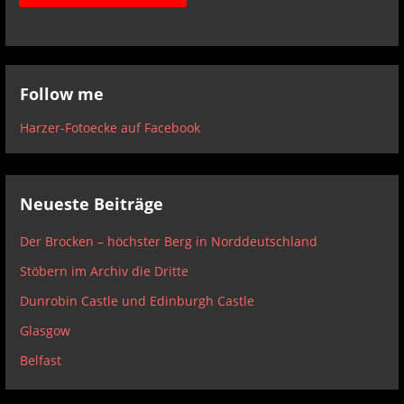
A
l
t
Follow me
e
Harzer-Fotoecke auf Facebook
r
n
a
Neueste Beiträge
t
i
Der Brocken – höchster Berg in Norddeutschland
v
e
Stöbern im Archiv die Dritte
:
Dunrobin Castle und Edinburgh Castle
Glasgow
Belfast