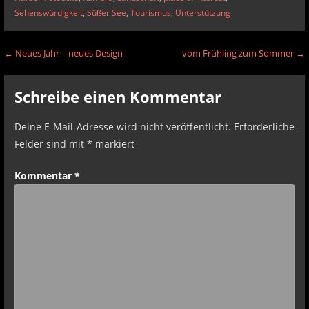
Sehenswürdigkeit
,
Süßer See
,
Tourismus
,
Unterstützung
Beitragsnavigation
← Neues Jahr – neues Design
vom Frühling zum Sommer →
Schreibe einen Kommentar
Deine E-Mail-Adresse wird nicht veröffentlicht.
Erforderliche
Felder sind mit
*
markiert
Kommentar
*