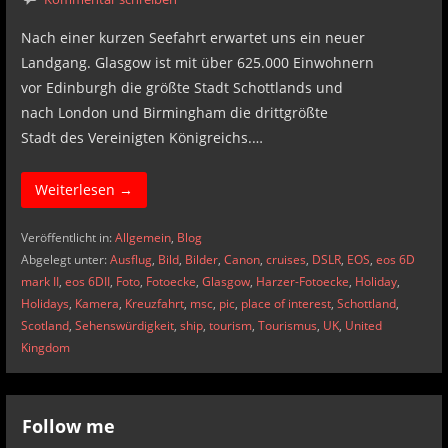
Nach einer kurzen Seefahrt erwartet uns ein neuer
Landgang. Glasgow ist mit über 625.000 Einwohnern
vor Edinburgh die größte Stadt Schottlands und
nach London und Birmingham die drittgrößte
Stadt des Vereinigten Königreichs.…
Weiterlesen →
Veröffentlicht in:
Allgemein
,
Blog
Abgelegt unter:
Ausflug
,
Bild
,
Bilder
,
Canon
,
cruises
,
DSLR
,
EOS
,
eos 6D
mark II
,
eos 6DII
,
Foto
,
Fotoecke
,
Glasgow
,
Harzer-Fotoecke
,
Holiday
,
Holidays
,
Kamera
,
Kreuzfahrt
,
msc
,
pic
,
place of interest
,
Schottland
,
Scotland
,
Sehenswürdigkeit
,
ship
,
tourism
,
Tourismus
,
UK
,
United
Kingdom
Follow me