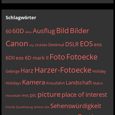
Schlagwörter
Bild
Bilder
Ausflug
60D
60
Akku
Canon
EOS
DSLR
eos
cruises
Denkmal
city
Foto
Fotoecke
6DII
eos 6D mark II
Harzer-Fotoecke
Harz
Gebirge
Holiday
Kamera
Landschaft
Holidays
Kreuzfahrt
Makro
picture
place of interest
pic
msc
mountain
Sehenswürdigkeit
Porträt
Quedlinburg
Schloss
See