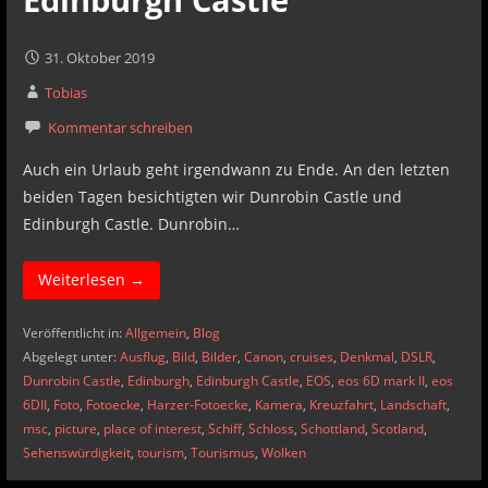
31. Oktober 2019
Tobias
Kommentar schreiben
Auch ein Urlaub geht irgendwann zu Ende. An den letzten
beiden Tagen besichtigten wir Dunrobin Castle und
Edinburgh Castle. Dunrobin…
Weiterlesen →
Veröffentlicht in:
Allgemein
,
Blog
Abgelegt unter:
Ausflug
,
Bild
,
Bilder
,
Canon
,
cruises
,
Denkmal
,
DSLR
,
Dunrobin Castle
,
Edinburgh
,
Edinburgh Castle
,
EOS
,
eos 6D mark II
,
eos
6DII
,
Foto
,
Fotoecke
,
Harzer-Fotoecke
,
Kamera
,
Kreuzfahrt
,
Landschaft
,
msc
,
picture
,
place of interest
,
Schiff
,
Schloss
,
Schottland
,
Scotland
,
Sehenswürdigkeit
,
tourism
,
Tourismus
,
Wolken