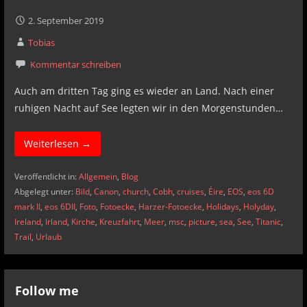
2. September 2019
Tobias
Kommentar schreiben
Auch am dritten Tag ging es wieder an Land. Nach einer
ruhigen Nacht auf See legten wir in den Morgenstunden…
Weiterlesen →
Veröffentlicht in:
Allgemein
,
Blog
Abgelegt unter:
Bild
,
Canon
,
church
,
Cobh
,
cruises
,
Éire
,
EOS
,
eos 6D
mark II
,
eos 6DII
,
Foto
,
Fotoecke
,
Harzer-Fotoecke
,
Holidays
,
Holyday
,
Ireland
,
Irland
,
Kirche
,
Kreuzfahrt
,
Meer
,
msc
,
picture
,
sea
,
See
,
Titanic
,
Trail
,
Urlaub
Follow me