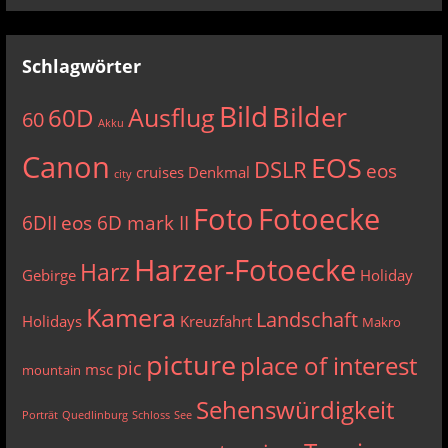
Schlagwörter
Bild
Bilder
Ausflug
60D
60
Akku
Canon
EOS
DSLR
eos
cruises
Denkmal
city
Foto
Fotoecke
6DII
eos 6D mark II
Harzer-Fotoecke
Harz
Gebirge
Holiday
Kamera
Landschaft
Holidays
Kreuzfahrt
Makro
picture
place of interest
pic
msc
mountain
Sehenswürdigkeit
Porträt
Quedlinburg
Schloss
See