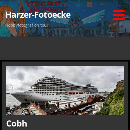
Zum
Inhalt
Harzer-Fotoecke
springen
Hobbyfotograf on tour
Schlagwort: church
Cobh