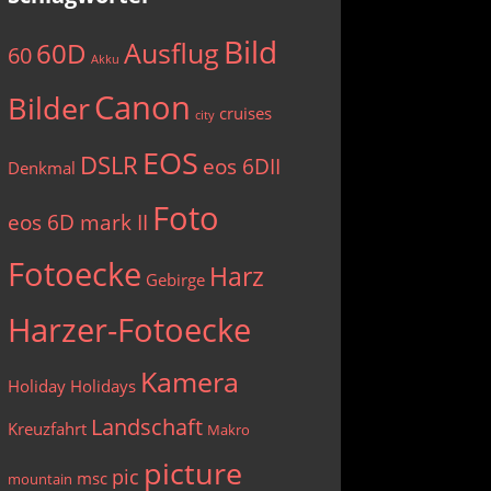
Bild
Ausflug
60D
60
Akku
Canon
Bilder
cruises
city
EOS
DSLR
eos 6DII
Denkmal
Foto
eos 6D mark II
Fotoecke
Harz
Gebirge
Harzer-Fotoecke
Kamera
Holiday
Holidays
Landschaft
Kreuzfahrt
Makro
picture
pic
msc
mountain