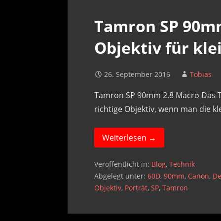
Tamron SP 90mm
Objektiv für kle
26. September 2016
Tobias
Tamron SP 90mm 2.8 Macro Das T
richtige Objektiv, wenn man die k
Weiterlesen →
Veröffentlicht in:
Blog
,
Technik
Abgelegt unter:
60D
,
90mm
,
Canon
,
De
Objektiv
,
Porträt
,
SP
,
Tamron