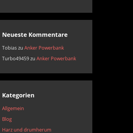
Neueste Kommentare
Tobias
zu
Anker Powerbank
Turbo49459
zu
Anker Powerbank
Kategorien
Allgemein
Blog
Harz und drumherum