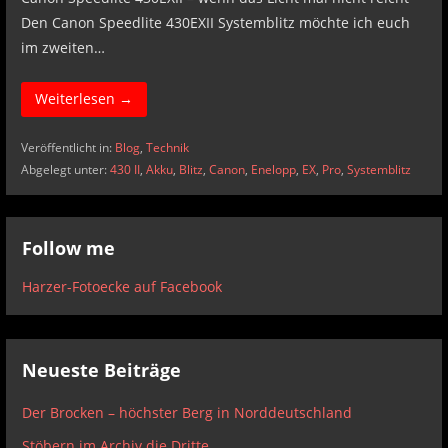
Den Canon Speedlite 430EXII Systemblitz möchte ich euch
im zweiten…
Weiterlesen →
Veröffentlicht in:
Blog
,
Technik
Abgelegt unter:
430 II
,
Akku
,
Blitz
,
Canon
,
Enelopp
,
EX
,
Pro
,
Systemblitz
Follow me
Harzer-Fotoecke auf Facebook
Neueste Beiträge
Der Brocken – höchster Berg in Norddeutschland
Stöbern im Archiv die Dritte