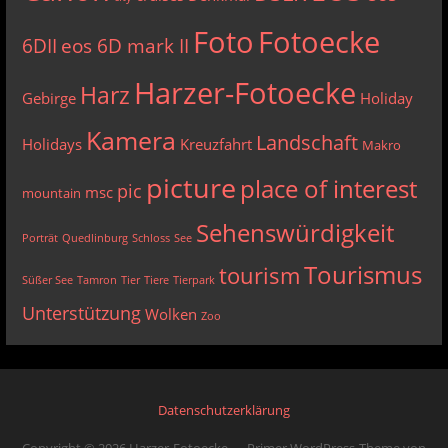
Foto
Fotoecke
6DII
eos 6D mark II
Harzer-Fotoecke
Harz
Gebirge
Holiday
Kamera
Landschaft
Holidays
Kreuzfahrt
Makro
picture
place of interest
pic
msc
mountain
Sehenswürdigkeit
Porträt
Quedlinburg
Schloss
See
Tourismus
tourism
Süßer See
Tamron
Tier
Tiere
Tierpark
Unterstützung
Wolken
Zoo
Datenschutzerklärung