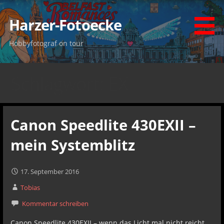
Zum
Inhalt
Harzer-Fotoecke
springen
Hobbyfotograf on tour
Schlagwort: EX
Canon Speedlite 430EXII –
mein Systemblitz
17. September 2016
Tobias
Kommentar schreiben
Canon Speedlite 430EXII – wenn das Licht mal nicht reicht