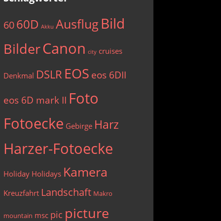
Bild
Ausflug
60D
60
Akku
Canon
Bilder
cruises
city
EOS
DSLR
eos 6DII
Denkmal
Foto
eos 6D mark II
Fotoecke
Harz
Gebirge
Harzer-Fotoecke
Kamera
Holiday
Holidays
Landschaft
Kreuzfahrt
Makro
picture
pic
msc
mountain