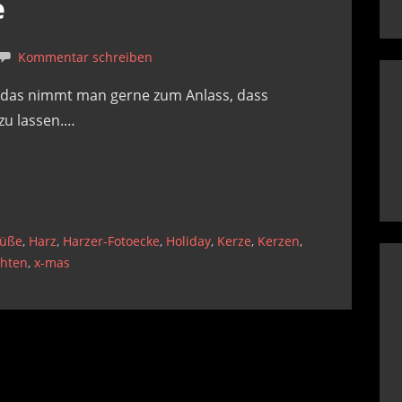
e
Kommentar schreiben
d das nimmt man gerne zum Anlass, dass
zu lassen.…
rüße
,
Harz
,
Harzer-Fotoecke
,
Holiday
,
Kerze
,
Kerzen
,
hten
,
x-mas