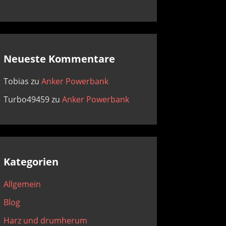
Neueste Kommentare
Tobias
zu
Anker Powerbank
Turbo49459
zu
Anker Powerbank
Kategorien
Allgemein
Blog
Harz und drumherum